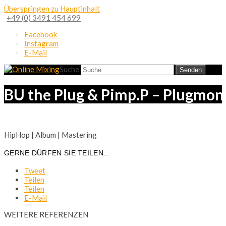
Überspringen zu Hauptinhalt
+49 (0) 3491 454 699
Facebook
Instagram
E-Mail
Suche
Senden
BU the Plug & Pimp.P – Plugmon
HipHop | Album | Mastering
GERNE DÜRFEN SIE TEILEN...
Tweet
Teilen
Teilen
E-Mail
WEITERE REFERENZEN