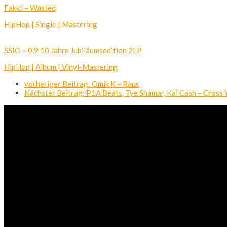
Fakkt – Wasted
HipHop | Single | Mastering
SSIO – 0,9 10 Jahre Jubiläumsedition 2LP
HipHop | Album | Vinyl-Mastering
vorheriger Beitrag:
Omik K – Raus
Nächster Beitrag:
P1A Beats, Tye Shamar, Kai Cash – Cross