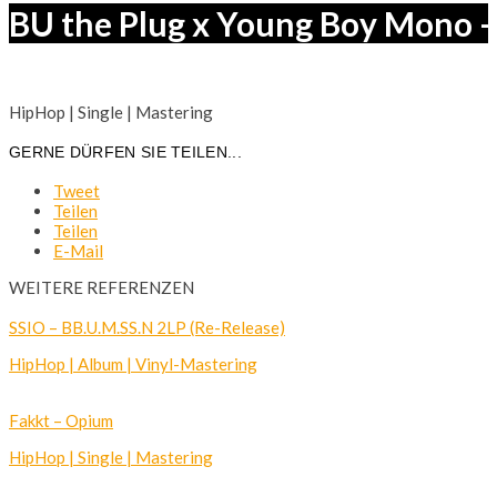
BU the Plug x Young Boy Mono 
HipHop | Single | Mastering
GERNE DÜRFEN SIE TEILEN...
Tweet
Teilen
Teilen
E-Mail
WEITERE REFERENZEN
SSIO – BB.U.M.SS.N 2LP (Re-Release)
HipHop | Album | Vinyl-Mastering
Fakkt – Opium
HipHop | Single | Mastering