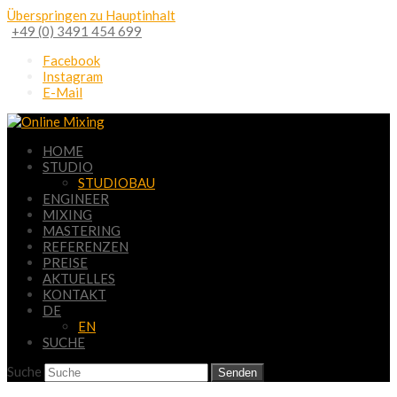
Überspringen zu Hauptinhalt
+49 (0) 3491 454 699
Facebook
Instagram
E-Mail
HOME
STUDIO
STUDIOBAU
ENGINEER
MIXING
MASTERING
REFERENZEN
PREISE
AKTUELLES
KONTAKT
DE
EN
SUCHE
Suche
Senden