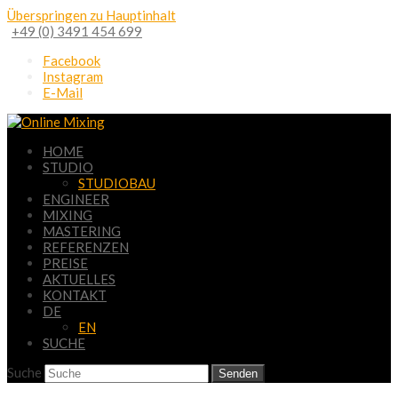
Überspringen zu Hauptinhalt
+49 (0) 3491 454 699
Facebook
Instagram
E-Mail
HOME
STUDIO
STUDIOBAU
ENGINEER
MIXING
MASTERING
REFERENZEN
PREISE
AKTUELLES
KONTAKT
DE
EN
SUCHE
Suche
Senden