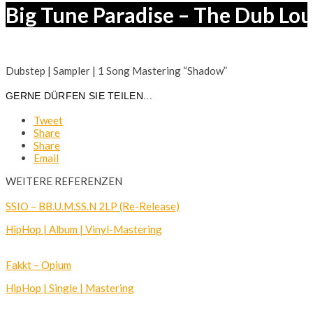
Big Tune Paradise – The Dub Loun
Dubstep | Sampler | 1 Song Mastering “Shadow”
GERNE DÜRFEN SIE TEILEN...
Tweet
Share
Share
Email
WEITERE REFERENZEN
SSIO – BB.U.M.SS.N 2LP (Re-Release)
HipHop | Album | Vinyl-Mastering
Fakkt – Opium
HipHop | Single | Mastering