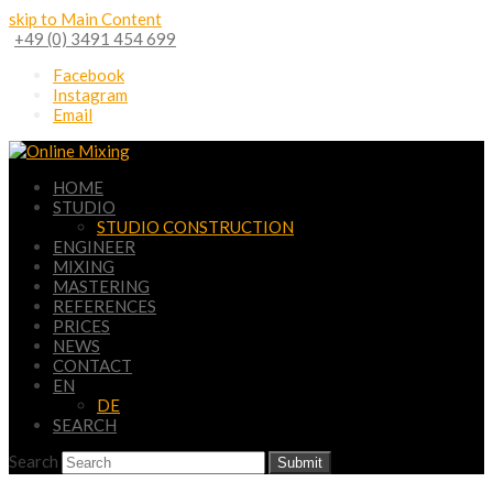
skip to Main Content
+49 (0) 3491 454 699
Facebook
Instagram
Email
HOME
STUDIO
STUDIO CONSTRUCTION
ENGINEER
MIXING
MASTERING
REFERENCES
PRICES
NEWS
CONTACT
EN
DE
SEARCH
Search
Submit