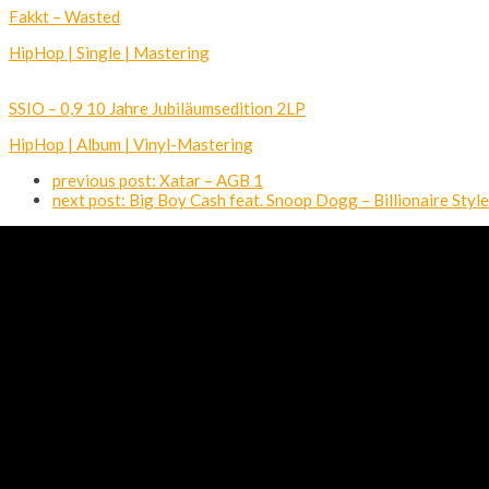
Fakkt – Wasted
HipHop | Single | Mastering
SSIO – 0,9 10 Jahre Jubiläumsedition 2LP
HipHop | Album | Vinyl-Mastering
previous post:
Xatar – AGB 1
next post:
Big Boy Cash feat. Snoop Dogg – Billionaire Style