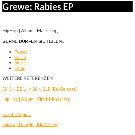
Grewe: Rabies EP
HipHop | Album | Mastering
GERNE DÜRFEN SIE TEILEN...
Tweet
Share
Share
Email
WEITERE REFERENZEN
SSIO – BB.U.M.SS.N 2LP (Re-Release)
HipHop | Album | Vinyl-Mastering
Fakkt – Opium
HipHop | Single | Mastering