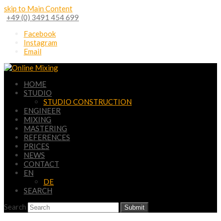
skip to Main Content
+49 (0) 3491 454 699
Facebook
Instagram
Email
HOME
STUDIO
STUDIO CONSTRUCTION
ENGINEER
MIXING
MASTERING
REFERENCES
PRICES
NEWS
CONTACT
EN
DE
SEARCH
Search
Submit