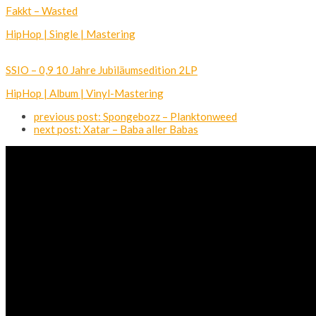
Fakkt – Wasted
HipHop | Single | Mastering
SSIO – 0,9 10 Jahre Jubiläumsedition 2LP
HipHop | Album | Vinyl-Mastering
previous post:
Spongebozz – Planktonweed
next post:
Xatar – Baba aller Babas