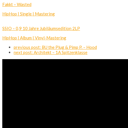
Fakkt – Wasted
HipHop | Single | Mastering
SSIO – 0,9 10 Jahre Jubiläumsedition 2LP
HipHop | Album | Vinyl-Mastering
previous post:
BU the Plug & Pimp P. – Hood
next post:
Architekt – 1A Spitzenklasse