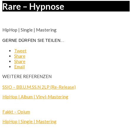
Rare – Hypnose
HipHop | Single | Mastering
GERNE DÜRFEN SIE TEILEN...
Tweet
Share
Share
Email
WEITERE REFERENZEN
SSIO – BB.U.M.SS.N 2LP (Re-Release)
HipHop | Album | Vinyl-Mastering
Fakkt – Opium
HipHop | Single | Mastering