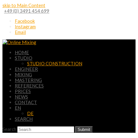
skip to Main Content
+49 (0) 3491 454 699
Facebook
Instagram
Email
HOME
STUDIO
STUDIO CONSTRUCTION
ENGINEER
MIXING
MASTERING
REFERENCES
PRICES
NEWS
CONTACT
EN
DE
SEARCH
Search
Submit